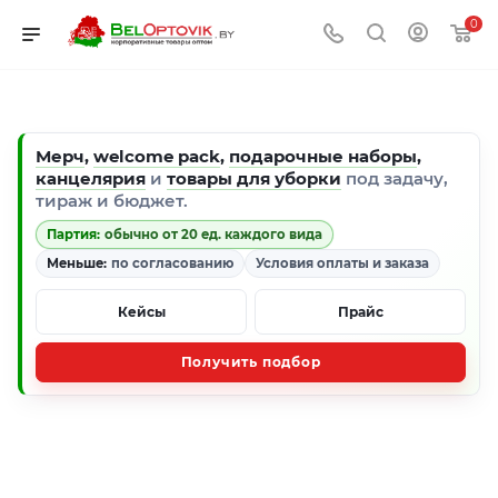
0
Мерч
,
welcome pack
,
подарочные наборы
,
канцелярия
и
товары для уборки
под задачу,
тираж и бюджет.
Партия:
обычно от 20 ед. каждого вида
Меньше:
по согласованию
Условия оплаты и заказа
Кейсы
Прайс
Получить подбор