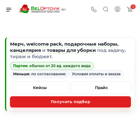
0
Мерч
,
welcome pack
,
подарочные наборы
,
канцелярия
и
товары для уборки
под задачу,
тираж и бюджет.
Партия:
обычно от 20 ед. каждого вида
Меньше:
по согласованию
Условия оплаты и заказа
Кейсы
Прайс
Получить подбор