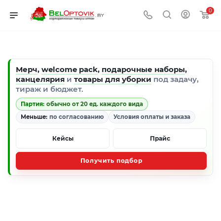
0
Мерч
,
welcome pack
,
подарочные наборы
,
канцелярия
и
товары для уборки
под задачу,
тираж и бюджет.
Партия:
обычно от 20 ед. каждого вида
Меньше:
по согласованию
Условия оплаты и заказа
Кейсы
Прайс
Получить подбор