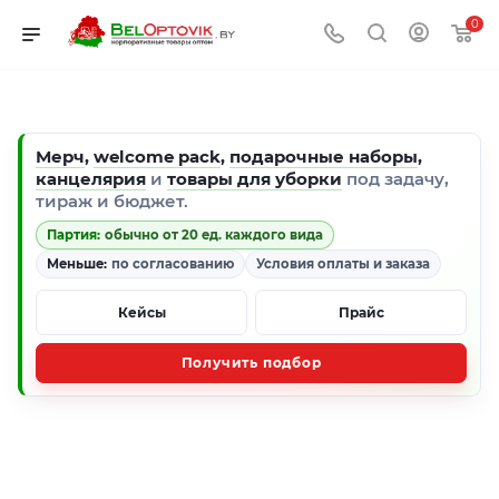
0
Мерч
,
welcome pack
,
подарочные наборы
,
канцелярия
и
товары для уборки
под задачу,
тираж и бюджет.
Партия:
обычно от 20 ед. каждого вида
Меньше:
по согласованию
Условия оплаты и заказа
Кейсы
Прайс
Получить подбор