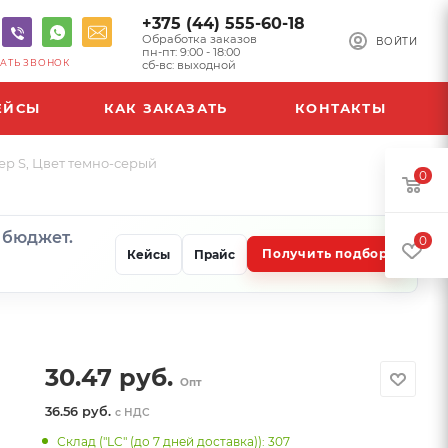
+375 (44) 555-60-18
Обработка заказов
ВОЙТИ
пн-пт: 9:00 - 18:00
АТЬ ЗВОНОК
сб-вс: выходной
ЕЙСЫ
КАК ЗАКАЗАТЬ
КОНТАКТЫ
ер S, Цвет темно-серый
0
и бюджет.
0
Получить подбор
Кейсы
Прайс
30.47
руб.
Опт
36.56 руб.
с НДС
Склад ("LC" (до 7 дней доставка)): 307