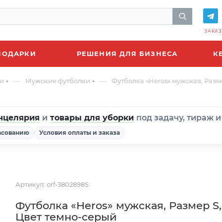
ЗАКАЗ
ПОДАРКИ
РЕШЕНИЯ ДЛЯ БИЗНЕСА
К
—
—
и
Мужские футболки
Футболка «Heros» мужская, Разм
нцелярия
и
товары для уборки
под задачу, тираж 
асованию
Условия оплаты и заказа
Артикул:
orf-3802898S
Футболка «Heros» мужская, Размер S,
Цвет темно-серый