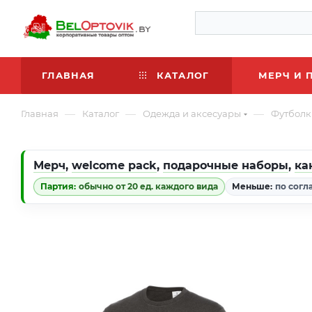
ГЛАВНАЯ
КАТАЛОГ
МЕРЧ И 
—
—
—
Главная
Каталог
Одежда и аксесуары
Футболк
Мерч
,
welcome pack
,
подарочные наборы
,
ка
Партия:
обычно от 20 ед. каждого вида
Меньше:
по согл