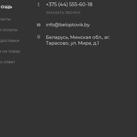
+375 (44) 555-60-18
МОЩЬ
ЗАКАЗАТЬ ЗВОНОК
такты
info@beloptovik.by
я оплаты
Беларусь, Минская обл., аг.
 доставки
Тарасово, ул. Мира, д.1
 на товар
с-ответ