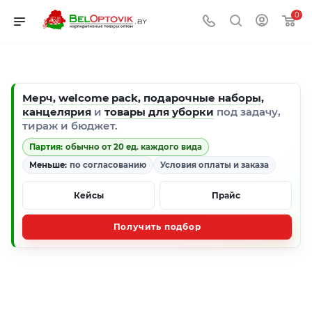
0
Мерч
,
welcome pack
,
подарочные наборы
,
канцелярия
и
товары для уборки
под задачу,
тираж и бюджет.
Партия:
обычно от 20 ед. каждого вида
Меньше:
по согласованию
Условия оплаты и заказа
Кейсы
Прайс
Получить подбор