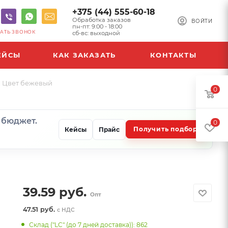
+375 (44) 555-60-18
Обработка заказов
ВОЙТИ
пн-пт: 9:00 - 18:00
АТЬ ЗВОНОК
сб-вс: выходной
ЕЙСЫ
КАК ЗАКАЗАТЬ
КОНТАКТЫ
», Цвет бежевый
0
и бюджет.
0
Получить подбор
Кейсы
Прайс
39.59
руб.
Опт
47.51 руб.
с НДС
Склад ("LC" (до 7 дней доставка)): 862