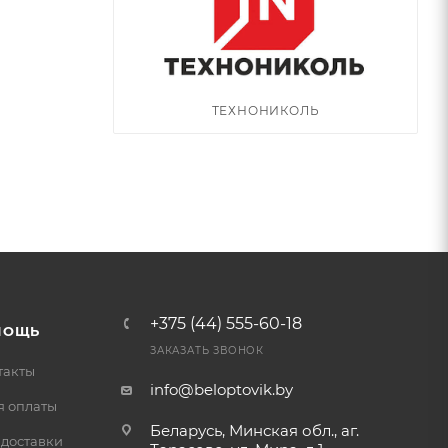
ТЕХНОНИКОЛЬ
+375 (44) 555-60-18
МОЩЬ
ЗАКАЗАТЬ ЗВОНОК
такты
info@beloptovik.by
я оплаты
Беларусь, Минская обл., аг.
 доставки