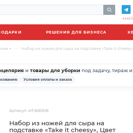
ЗАКАЗ
ПОДАРКИ
РЕШЕНИЯ ДЛЯ БИЗНЕСА
К
—
нные
Набор из ножей для сыра на подставке «Take it cheesy
нцелярия
и
товары для уборки
под задачу, тираж 
асованию
Условия оплаты и заказа
Артикул:
orf-826308
Набор из ножей для сыра на
подставке «Take it cheesy», Цвет