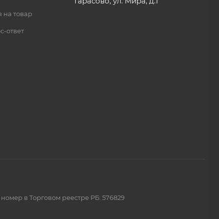
Тарасово, ул. Мира, д.1
 на товар
с-ответ
 номер в Торговом реестре РБ: 576829