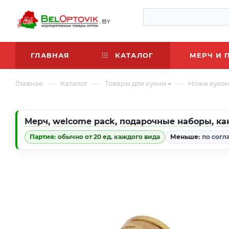
ГЛАВНАЯ
КАТАЛОГ
МЕРЧ И 
—
—
—
Главная
Каталог
Товары для кухни
Ножи кухо
Мерч
,
welcome pack
,
подарочные наборы
,
ка
Партия:
обычно от 20 ед. каждого вида
Меньше:
по согл