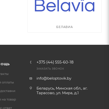
БЕЛАВИА
+375 (44) 555-60-18
МОЩЬ
ЗАКАЗАТЬ ЗВОНОК
такты
info@beloptovik.by
я оплаты
Беларусь, Минская обл., аг.
 доставки
Тарасово, ул. Мира, д.1
 на товар
с-ответ