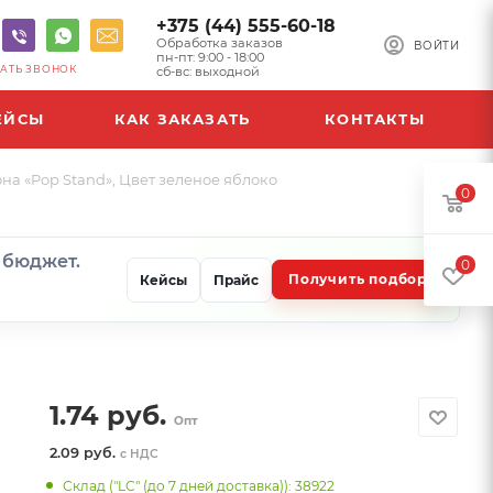
+375 (44) 555-60-18
Обработка заказов
ВОЙТИ
пн-пт: 9:00 - 18:00
АТЬ ЗВОНОК
сб-вс: выходной
ЕЙСЫ
КАК ЗАКАЗАТЬ
КОНТАКТЫ
на «Pop Stand», Цвет зеленое яблоко
0
и бюджет.
0
Получить подбор
Кейсы
Прайс
1.74
руб.
Опт
2.09 руб.
с НДС
Склад ("LC" (до 7 дней доставка)): 38922