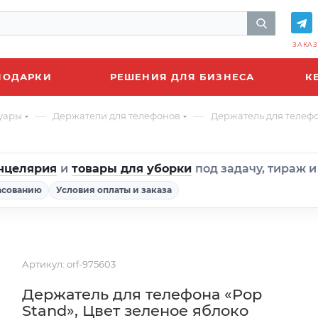
ЗАКАЗ
ПОДАРКИ
РЕШЕНИЯ ДЛЯ БИЗНЕСА
К
—
—
уары
Держатели для телефонов
Держатель для телефо
нцелярия
и
товары для уборки
под задачу, тираж 
асованию
Условия оплаты и заказа
Артикул:
orf-975603
Держатель для телефона «Pop
Stand», Цвет зеленое яблоко