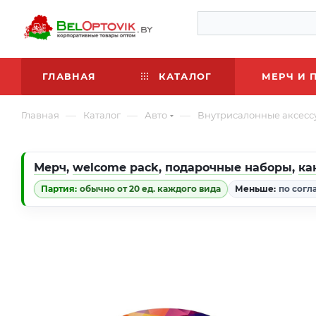
ГЛАВНАЯ
КАТАЛОГ
МЕРЧ И 
—
—
—
Главная
Каталог
Авто
Внутрисалонные аксесс
Мерч
,
welcome pack
,
подарочные наборы
,
ка
Партия:
обычно от 20 ед. каждого вида
Меньше:
по согл