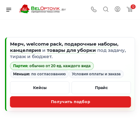
0
Мерч
,
welcome pack
,
подарочные наборы
,
канцелярия
и
товары для уборки
под задачу,
тираж и бюджет.
Партия:
обычно от 20 ед. каждого вида
Меньше:
по согласованию
Условия оплаты и заказа
Кейсы
Прайс
Получить подбор