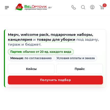
0
Мерч
,
welcome pack
,
подарочные наборы
,
канцелярия
и
товары для уборки
под задачу,
тираж и бюджет.
Партия:
обычно от 20 ед. каждого вида
Меньше:
по согласованию
Условия оплаты и заказа
Кейсы
Прайс
Получить подбор