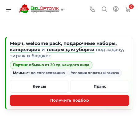
0
Мерч
,
welcome pack
,
подарочные наборы
,
канцелярия
и
товары для уборки
под задачу,
тираж и бюджет.
Партия:
обычно от 20 ед. каждого вида
Меньше:
по согласованию
Условия оплаты и заказа
Кейсы
Прайс
Получить подбор