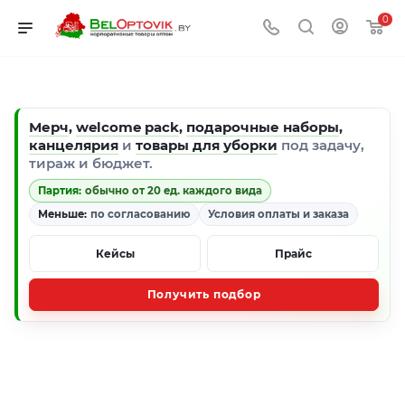
0
Мерч
,
welcome pack
,
подарочные наборы
,
канцелярия
и
товары для уборки
под задачу,
тираж и бюджет.
Партия:
обычно от 20 ед. каждого вида
Меньше:
по согласованию
Условия оплаты и заказа
Кейсы
Прайс
Получить подбор