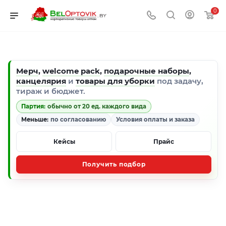
0
Мерч
,
welcome pack
,
подарочные наборы
,
канцелярия
и
товары для уборки
под задачу,
тираж и бюджет.
Партия:
обычно от 20 ед. каждого вида
Меньше:
по согласованию
Условия оплаты и заказа
Кейсы
Прайс
Получить подбор