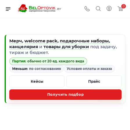
0
Мерч
,
welcome pack
,
подарочные наборы
,
канцелярия
и
товары для уборки
под задачу,
тираж и бюджет.
Партия:
обычно от 20 ед. каждого вида
Меньше:
по согласованию
Условия оплаты и заказа
Кейсы
Прайс
Получить подбор