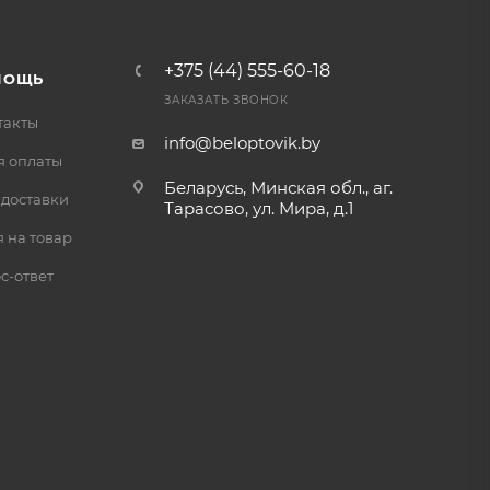
+375 (44) 555-60-18
МОЩЬ
ЗАКАЗАТЬ ЗВОНОК
такты
info@beloptovik.by
я оплаты
Беларусь, Минская обл., аг.
 доставки
Тарасово, ул. Мира, д.1
 на товар
с-ответ