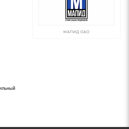
МАПИД ОАО
тильный