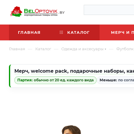
ГЛАВНАЯ
КАТАЛОГ
МЕРЧ И 
—
—
—
Главная
Каталог
Одежда и аксесуары
Футболк
Мерч
,
welcome pack
,
подарочные наборы
,
ка
Партия:
обычно от 20 ед. каждого вида
Меньше:
по согл