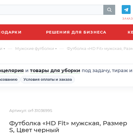
ЗАКАЗ
ПОДАРКИ
РЕШЕНИЯ ДЛЯ БИЗНЕСА
К
—
—
и
Мужские футболки
Футболка «HD Fit» мужская, Раз
нцелярия
и
товары для уборки
под задачу, тираж 
асованию
Условия оплаты и заказа
Артикул:
orf-3103699S
Футболка «HD Fit» мужская, Размер
S, Цвет черный