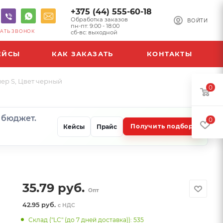
+375 (44) 555-60-18
Обработка заказов
ВОЙТИ
пн-пт: 9:00 - 18:00
АТЬ ЗВОНОК
сб-вс: выходной
ЕЙСЫ
КАК ЗАКАЗАТЬ
КОНТАКТЫ
мер S, Цвет черный
0
и бюджет.
0
Получить подбор
Кейсы
Прайс
35.79
руб.
Опт
42.95 руб.
с НДС
Склад ("LC" (до 7 дней доставка)): 535