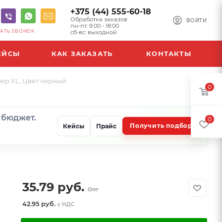
+375 (44) 555-60-18
Обработка заказов
ВОЙТИ
пн-пт: 9:00 - 18:00
АТЬ ЗВОНОК
сб-вс: выходной
ЕЙСЫ
КАК ЗАКАЗАТЬ
КОНТАКТЫ
мер XL, Цвет черный
0
и бюджет.
0
Получить подбор
Кейсы
Прайс
35.79
руб.
Опт
42.95 руб.
с НДС