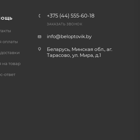
+375 (44) 555-60-18
МОЩЬ
ЗАКАЗАТЬ ЗВОНОК
такты
info@beloptovik.by
я оплаты
Беларусь, Минская обл., аг.
 доставки
Тарасово, ул. Мира, д.1
 на товар
с-ответ