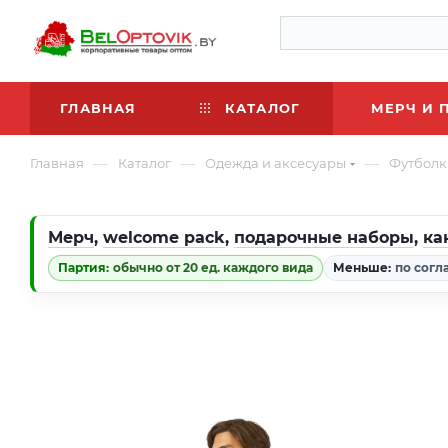
ГЛАВНАЯ
КАТАЛОГ
МЕРЧ И 
—
—
—
Главная
Каталог
Одежда и аксесуары
Футболк
Мерч
,
welcome pack
,
подарочные наборы
,
ка
Партия:
обычно от 20 ед. каждого вида
Меньше:
по согл