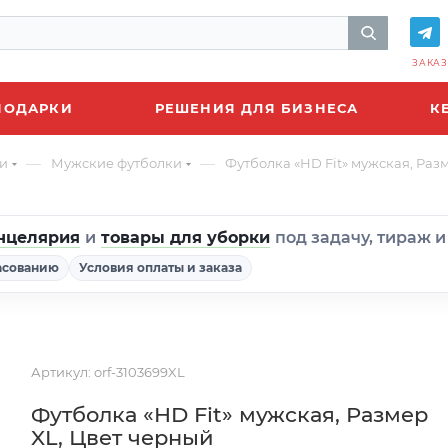
ЗАКАЗ
ПОДАРКИ
РЕШЕНИЯ ДЛЯ БИЗНЕСА
К
—
—
и
Мужские футболки
Футболка «HD Fit» мужская, Раз
нцелярия
и
товары для уборки
под задачу, тираж 
асованию
Условия оплаты и заказа
Артикул:
orf-3103699XL
Футболка «HD Fit» мужская, Размер
XL, Цвет черный