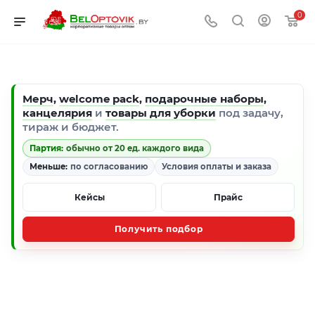
0
Мерч
,
welcome pack
,
подарочные наборы
,
канцелярия
и
товары для уборки
под задачу,
тираж и бюджет.
Партия:
обычно от 20 ед. каждого вида
Меньше:
по согласованию
Условия оплаты и заказа
Кейсы
Прайс
Получить подбор