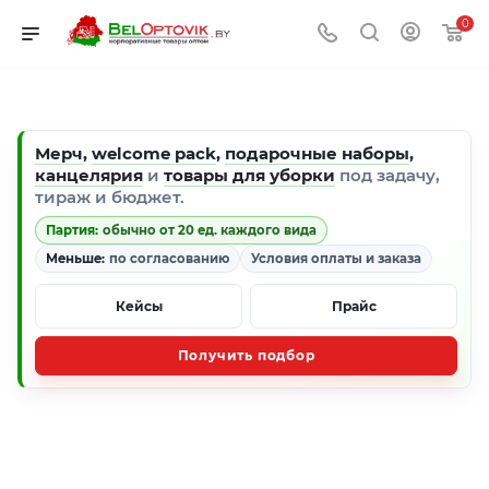
0
Мерч
,
welcome pack
,
подарочные наборы
,
канцелярия
и
товары для уборки
под задачу,
тираж и бюджет.
Партия:
обычно от 20 ед. каждого вида
Меньше:
по согласованию
Условия оплаты и заказа
Кейсы
Прайс
Получить подбор