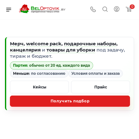
0
Мерч
,
welcome pack
,
подарочные наборы
,
канцелярия
и
товары для уборки
под задачу,
тираж и бюджет.
Партия:
обычно от 20 ед. каждого вида
Меньше:
по согласованию
Условия оплаты и заказа
Кейсы
Прайс
Получить подбор