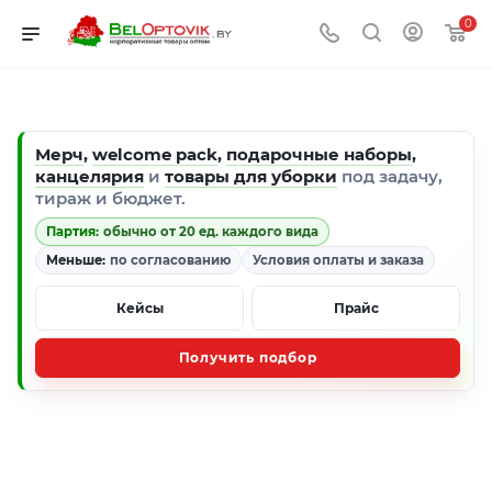
0
Мерч
,
welcome pack
,
подарочные наборы
,
канцелярия
и
товары для уборки
под задачу,
тираж и бюджет.
Партия:
обычно от 20 ед. каждого вида
Меньше:
по согласованию
Условия оплаты и заказа
Кейсы
Прайс
Получить подбор