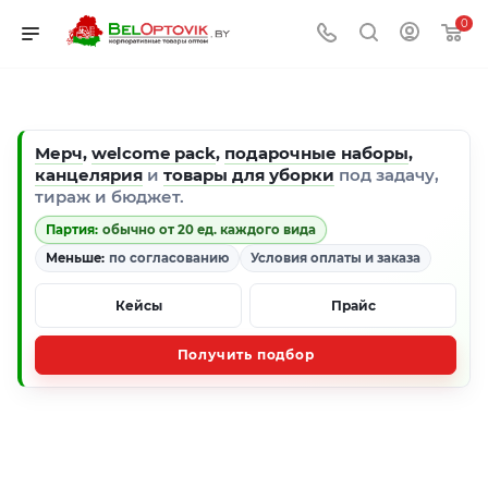
0
Мерч
,
welcome pack
,
подарочные наборы
,
канцелярия
и
товары для уборки
под задачу,
тираж и бюджет.
Партия:
обычно от 20 ед. каждого вида
Меньше:
по согласованию
Условия оплаты и заказа
Кейсы
Прайс
Получить подбор