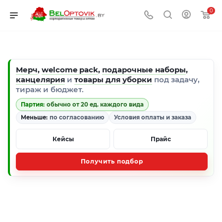
0
Мерч
,
welcome pack
,
подарочные наборы
,
канцелярия
и
товары для уборки
под задачу,
тираж и бюджет.
Партия:
обычно от 20 ед. каждого вида
Меньше:
по согласованию
Условия оплаты и заказа
Кейсы
Прайс
Получить подбор