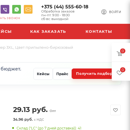
+375 (44) 555-60-18
Обработка заказов
ВОЙТИ
пн-пт: 9:00 - 18:00
АТЬ ЗВОНОК
сб-вс: выходной
ЕЙСЫ
КАК ЗАКАЗАТЬ
КОНТАКТЫ
змер 3XL, Цвет припылено-бирюзовый
0
и бюджет.
0
Получить подбор
Кейсы
Прайс
29.13
руб.
Опт
34.96 руб.
с НДС
Склад ("LC" (до 7 дней доставка)): 41