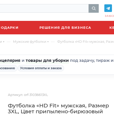
ЗАКАЗ
ПОДАРКИ
РЕШЕНИЯ ДЛЯ БИЗНЕСА
К
—
—
и
Мужские футболки
Футболка «HD Fit» мужская, Ра
нцелярия
и
товары для уборки
под задачу, тираж 
асованию
Условия оплаты и заказа
Артикул:
orf-31036613XL
Футболка «HD Fit» мужская, Размер
3XL, Цвет припылено-бирюзовый