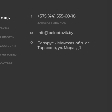
+375 (44) 555-60-18
МОЩЬ
ЗАКАЗАТЬ ЗВОНОК
такты
info@beloptovik.by
я оплаты
Беларусь, Минская обл., аг.
 доставки
Тарасово, ул. Мира, д.1
 на товар
с-ответ