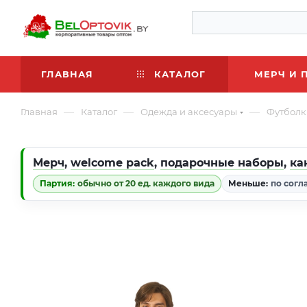
ГЛАВНАЯ
КАТАЛОГ
МЕРЧ И 
—
—
—
Главная
Каталог
Одежда и аксесуары
Футболк
Мерч
,
welcome pack
,
подарочные наборы
,
ка
Партия:
обычно от 20 ед. каждого вида
Меньше:
по согл