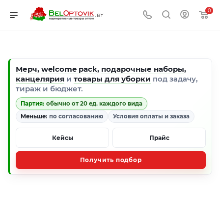
0
Мерч
,
welcome pack
,
подарочные наборы
,
канцелярия
и
товары для уборки
под задачу,
тираж и бюджет.
Партия:
обычно от 20 ед. каждого вида
Меньше:
по согласованию
Условия оплаты и заказа
Кейсы
Прайс
Получить подбор