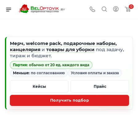
0
Мерч
,
welcome pack
,
подарочные наборы
,
канцелярия
и
товары для уборки
под задачу,
тираж и бюджет.
Партия:
обычно от 20 ед. каждого вида
Меньше:
по согласованию
Условия оплаты и заказа
Кейсы
Прайс
Получить подбор