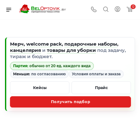
0
Мерч
,
welcome pack
,
подарочные наборы
,
канцелярия
и
товары для уборки
под задачу,
тираж и бюджет.
Партия:
обычно от 20 ед. каждого вида
Меньше:
по согласованию
Условия оплаты и заказа
Кейсы
Прайс
Получить подбор