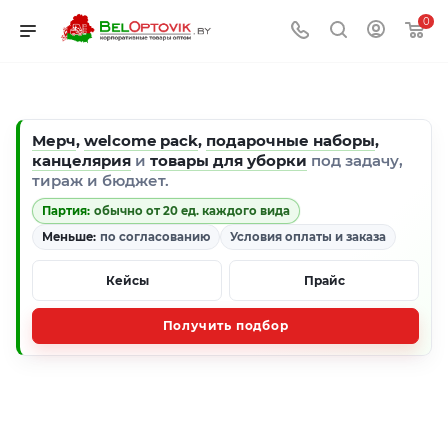
0
Мерч
,
welcome pack
,
подарочные наборы
,
канцелярия
и
товары для уборки
под задачу,
тираж и бюджет.
Партия:
обычно от 20 ед. каждого вида
Меньше:
по согласованию
Условия оплаты и заказа
Кейсы
Прайс
Получить подбор