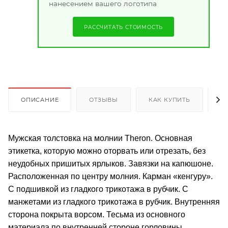
нанесением вашего логотипа
РАССЧИТАТЬ СТОИМОСТЬ
ОПИСАНИЕ
ОТЗЫВЫ
КАК КУПИТЬ
О
Мужская толстовка на молнии Theron. Основная
этикетка, которую можно оторвать или отрезать, без
неудобных пришитых ярлыков. Завязки на капюшоне.
Расположенная по центру молния. Карман «кенгуру».
С подшивкой из гладкого трикотажа в рубчик. С
манжетами из гладкого трикотажа в рубчик. Внутренняя
сторона покрыта ворсом. Тесьма из основного
материала по внутренней стороне горловины.