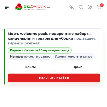
0
Мерч
,
welcome pack
,
подарочные наборы
,
канцелярия
и
товары для уборки
под задачу,
тираж и бюджет.
Партия:
обычно от 20 ед. каждого вида
Меньше:
по согласованию
Условия оплаты и заказа
Кейсы
Прайс
Получить подбор