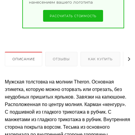
нанесением вашего логотипа
РАССЧИТАТЬ СТОИМОСТЬ
ОПИСАНИЕ
ОТЗЫВЫ
КАК КУПИТЬ
О
Мужская толстовка на молнии Theron. Основная
этикетка, которую можно оторвать или отрезать, без
неудобных пришитых ярлыков. Завязки на капюшоне.
Расположенная по центру молния. Карман «кенгуру».
С подшивкой из гладкого трикотажа в рубчик. С
манжетами из гладкого трикотажа в рубчик. Внутренняя
сторона покрыта ворсом. Тесьма из основного
материала по внутренней стороне горловины.