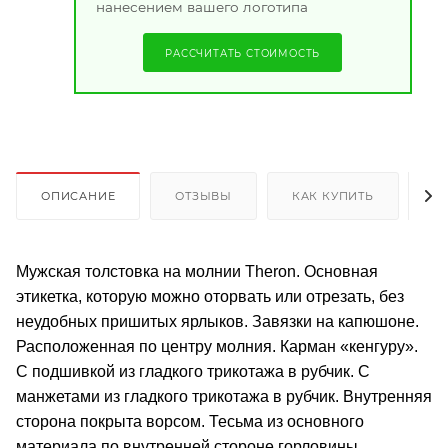
нанесением вашего логотипа
РАССЧИТАТЬ СТОИМОСТЬ
ОПИСАНИЕ
ОТЗЫВЫ
КАК КУПИТЬ
О
Мужская толстовка на молнии Theron. Основная
этикетка, которую можно оторвать или отрезать, без
неудобных пришитых ярлыков. Завязки на капюшоне.
Расположенная по центру молния. Карман «кенгуру».
С подшивкой из гладкого трикотажа в рубчик. С
манжетами из гладкого трикотажа в рубчик. Внутренняя
сторона покрыта ворсом. Тесьма из основного
материала по внутренней стороне горловины.