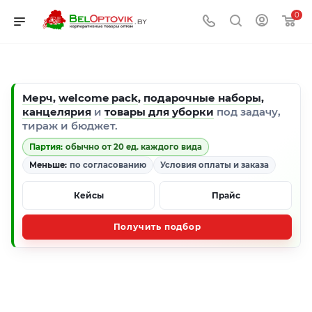
0
Мерч
,
welcome pack
,
подарочные наборы
,
канцелярия
и
товары для уборки
под задачу,
тираж и бюджет.
Партия:
обычно от 20 ед. каждого вида
Меньше:
по согласованию
Условия оплаты и заказа
Кейсы
Прайс
Получить подбор