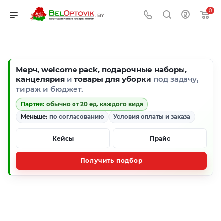
0
Мерч
,
welcome pack
,
подарочные наборы
,
канцелярия
и
товары для уборки
под задачу,
тираж и бюджет.
Партия:
обычно от 20 ед. каждого вида
Меньше:
по согласованию
Условия оплаты и заказа
Кейсы
Прайс
Получить подбор