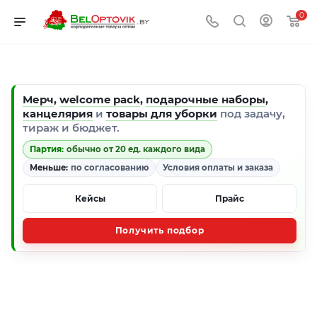
0
Мерч
,
welcome pack
,
подарочные наборы
,
канцелярия
и
товары для уборки
под задачу,
тираж и бюджет.
Партия:
обычно от 20 ед. каждого вида
Меньше:
по согласованию
Условия оплаты и заказа
Кейсы
Прайс
Получить подбор