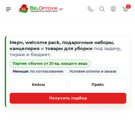
0
Мерч
,
welcome pack
,
подарочные наборы
,
канцелярия
и
товары для уборки
под задачу,
тираж и бюджет.
Партия:
обычно от 20 ед. каждого вида
Меньше:
по согласованию
Условия оплаты и заказа
Кейсы
Прайс
Получить подбор