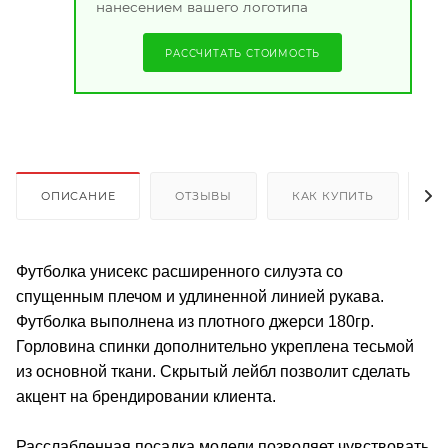
нанесением вашего логотипа
РАССЧИТАТЬ СТОИМОСТЬ
ОПИСАНИЕ
ОТЗЫВЫ
КАК КУПИТЬ
О
Футболка унисекс расширенного силуэта со
спущенным плечом и удлиненной линией рукава.
Футболка выполнена из плотного джерси 180гр.
Горловина спинки дополнительно укреплена тесьмой
из основной ткани. Скрытый лейбл позволит сделать
акцент на брендировании клиента.
Расслабленная посадка модели позволяет чувствовать