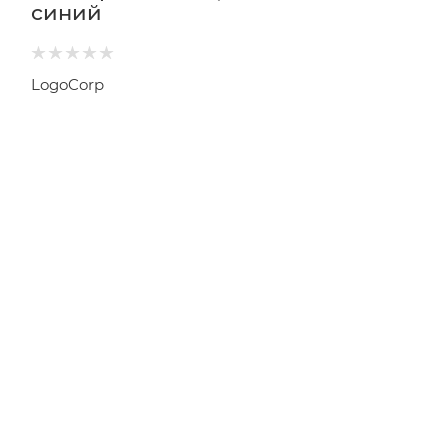
синий
LogoCorp