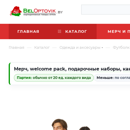
ГЛАВНАЯ
КАТАЛОГ
МЕРЧ И 
—
—
—
Главная
Каталог
Одежда и аксесуары
Футболк
Мерч
,
welcome pack
,
подарочные наборы
,
ка
Партия:
обычно от 20 ед. каждого вида
Меньше:
по согл