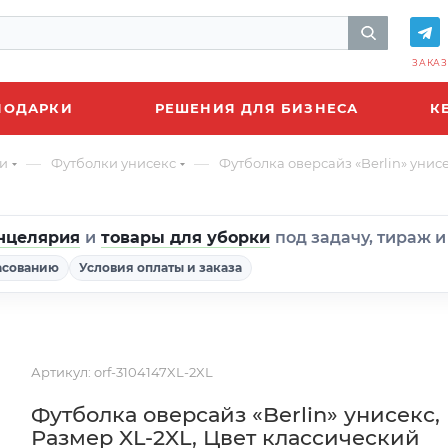
ЗАКАЗ
ПОДАРКИ
РЕШЕНИЯ ДЛЯ БИЗНЕСА
К
—
—
и
Футболки унисекс
Футболка оверсайз «Berlin» унис
нцелярия
и
товары для уборки
под задачу, тираж 
асованию
Условия оплаты и заказа
Артикул:
orf-3104147XL-2XL
Футболка оверсайз «Berlin» унисекс,
Размер XL-2XL, Цвет классический