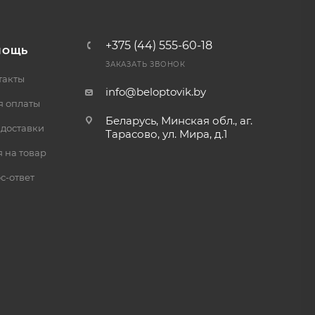
+375 (44) 555-60-18
МОЩЬ
ЗАКАЗАТЬ ЗВОНОК
такты
info@beloptovik.by
я оплаты
Беларусь, Минская обл., аг.
 доставки
Тарасово, ул. Мира, д.1
 на товар
с-ответ