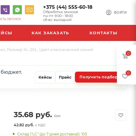
+375 (44) 555-60-18
Обработка заказов
ВОЙТИ
пн-пт: 9:00 - 18:00
АТЬ ЗВОНОК
сб-вс: выходной
ЕЙСЫ
КАК ЗАКАЗАТЬ
КОНТАКТЫ
екс, Размер XL-2XL, Цвет классический синий
0
и бюджет.
0
Получить подбор
Кейсы
Прайс
35.68
руб.
Опт
42.82 руб.
с НДС
Склад ("LC" (до 7 дней доставка)): 105