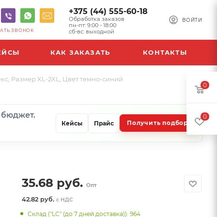
+375 (44) 555-60-18
Обработка заказов
ВОЙТИ
пн-пт: 9:00 - 18:00
АТЬ ЗВОНОК
сб-вс: выходной
ЕЙСЫ
КАК ЗАКАЗАТЬ
КОНТАКТЫ
екс, Размер XL-2XL, Цвет темно-синий
0
и бюджет.
0
Получить подбор
Кейсы
Прайс
35.68
руб.
Опт
42.82 руб.
с НДС
Склад ("LC" (до 7 дней доставка)): 964