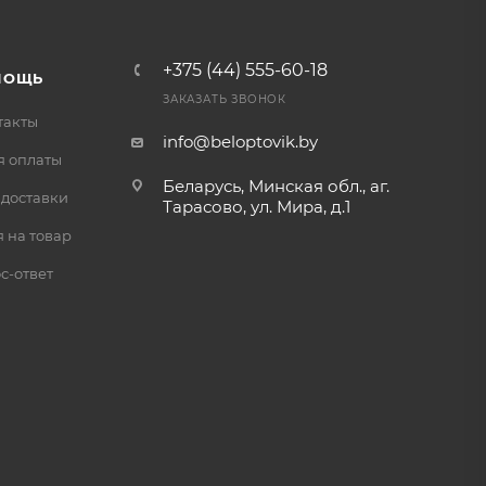
+375 (44) 555-60-18
МОЩЬ
ЗАКАЗАТЬ ЗВОНОК
такты
info@beloptovik.by
я оплаты
Беларусь, Минская обл., аг.
 доставки
Тарасово, ул. Мира, д.1
 на товар
с-ответ