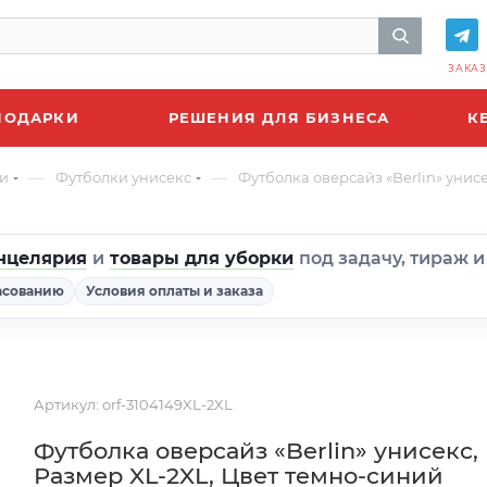
ЗАКАЗ
ПОДАРКИ
РЕШЕНИЯ ДЛЯ БИЗНЕСА
К
—
—
и
Футболки унисекс
Футболка оверсайз «Berlin» унис
нцелярия
и
товары для уборки
под задачу, тираж 
асованию
Условия оплаты и заказа
Артикул:
orf-3104149XL-2XL
Футболка оверсайз «Berlin» унисекс,
Размер XL-2XL, Цвет темно-синий