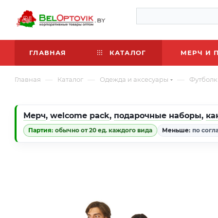
ГЛАВНАЯ
КАТАЛОГ
МЕРЧ И 
—
—
—
Главная
Каталог
Одежда и аксесуары
Футболк
Мерч
,
welcome pack
,
подарочные наборы
,
ка
Партия:
обычно от 20 ед. каждого вида
Меньше:
по согл