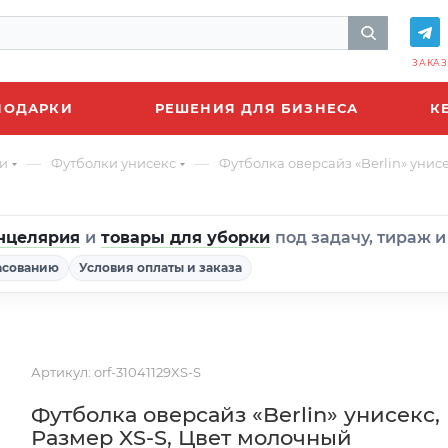
ЗАКАЗ
ПОДАРКИ
РЕШЕНИЯ ДЛЯ БИЗНЕСА
К
—
—
и
Футболки унисекс
Футболка оверсайз «Berlin» унис
нцелярия
и
товары для уборки
под задачу, тираж 
асованию
Условия оплаты и заказа
Артикул:
orf-31041129XS-S
Футболка оверсайз «Berlin» унисекс,
Размер XS-S, Цвет молочный