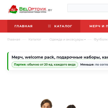
ГЛАВНАЯ
КАТАЛОГ
МЕРЧ И 
—
—
—
Главная
Каталог
Одежда и аксесуары
Футболк
Мерч
,
welcome pack
,
подарочные наборы
,
ка
Партия:
обычно от 20 ед. каждого вида
Меньше:
по согл