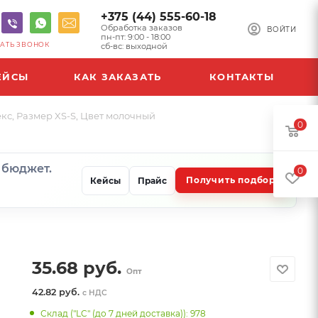
+375 (44) 555-60-18
Обработка заказов
ВОЙТИ
пн-пт: 9:00 - 18:00
АТЬ ЗВОНОК
сб-вс: выходной
ЕЙСЫ
КАК ЗАКАЗАТЬ
КОНТАКТЫ
екс, Размер XS-S, Цвет молочный
0
и бюджет.
0
Получить подбор
Кейсы
Прайс
35.68
руб.
Опт
42.82 руб.
с НДС
Склад ("LC" (до 7 дней доставка)): 978