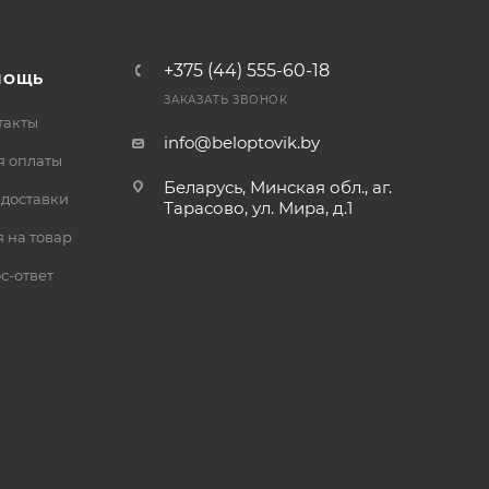
+375 (44) 555-60-18
МОЩЬ
ЗАКАЗАТЬ ЗВОНОК
такты
info@beloptovik.by
я оплаты
Беларусь, Минская обл., аг.
 доставки
Тарасово, ул. Мира, д.1
 на товар
с-ответ