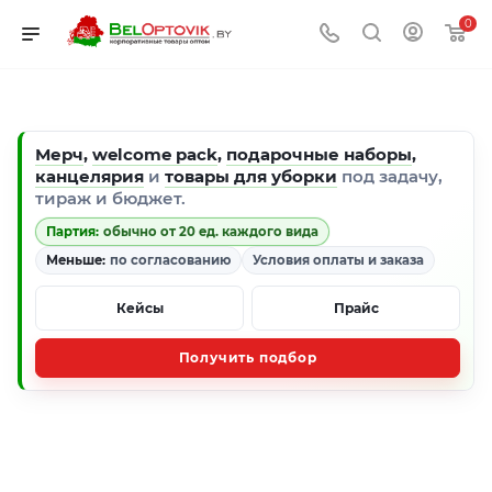
0
Мерч
,
welcome pack
,
подарочные наборы
,
канцелярия
и
товары для уборки
под задачу,
тираж и бюджет.
Партия:
обычно от 20 ед. каждого вида
Меньше:
по согласованию
Условия оплаты и заказа
Кейсы
Прайс
Получить подбор