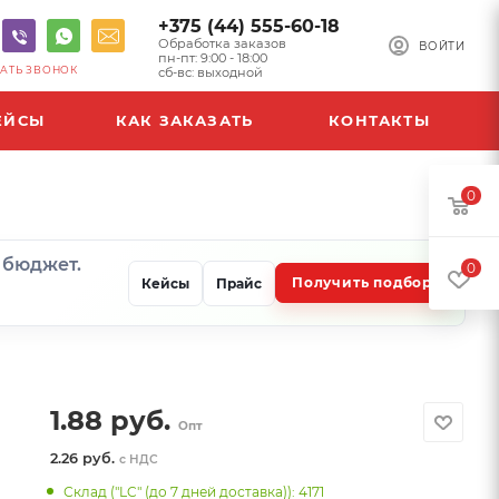
+375 (44) 555-60-18
Обработка заказов
ВОЙТИ
пн-пт: 9:00 - 18:00
АТЬ ЗВОНОК
сб-вс: выходной
ЕЙСЫ
КАК ЗАКАЗАТЬ
КОНТАКТЫ
0
и бюджет.
0
Получить подбор
Кейсы
Прайс
1.88
руб.
Опт
2.26 руб.
с НДС
Склад ("LC" (до 7 дней доставка)): 4171