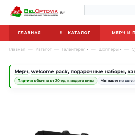
ГЛАВНАЯ
КАТАЛОГ
МЕРЧ И 
—
—
—
—
Главная
Каталог
Галантерея
Шопперы
С
Мерч
,
welcome pack
,
подарочные наборы
,
ка
Партия:
обычно от 20 ед. каждого вида
Меньше:
по согл