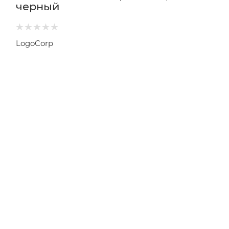
черный
LogoCorp