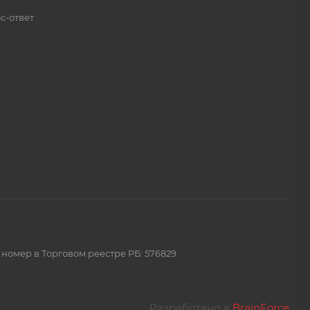
с-ответ
 номер в Торговом реестре РБ: 576829
Разработано в
BrainForce