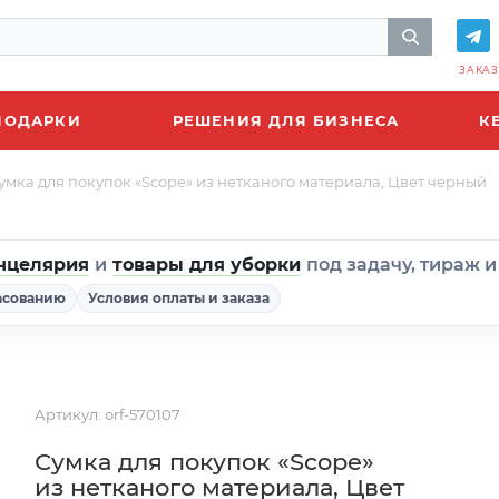
ЗАКАЗ
ПОДАРКИ
РЕШЕНИЯ ДЛЯ БИЗНЕСА
К
умка для покупок «Scope» из нетканого материала, Цвет черный
нцелярия
и
товары для уборки
под задачу, тираж 
асованию
Условия оплаты и заказа
Артикул:
orf-570107
Сумка для покупок «Scope»
из нетканого материала, Цвет