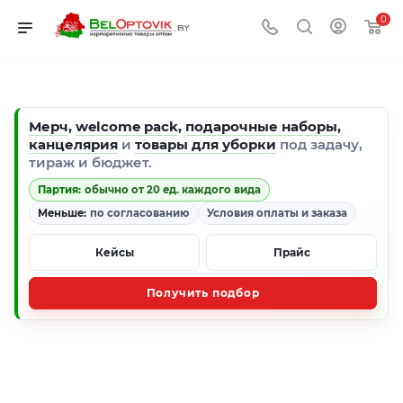
0
Мерч
,
welcome pack
,
подарочные наборы
,
канцелярия
и
товары для уборки
под задачу,
тираж и бюджет.
Партия:
обычно от 20 ед. каждого вида
Меньше:
по согласованию
Условия оплаты и заказа
Кейсы
Прайс
Получить подбор