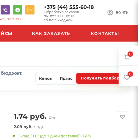
+375 (44) 555-60-18
Обработка заказов
ВОЙТИ
пн-пт: 9:00 - 18:00
АТЬ ЗВОНОК
сб-вс: выходной
ЕЙСЫ
КАК ЗАКАЗАТЬ
КОНТАКТЫ
0
и бюджет.
0
Получить подбор
Кейсы
Прайс
1.74
руб.
Опт
2.09 руб.
с НДС
Склад ("LC" (до 7 дней доставка)): 13137