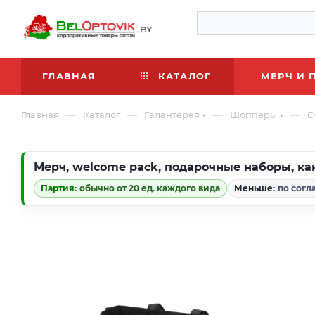
ГЛАВНАЯ
КАТАЛОГ
МЕРЧ И 
—
—
—
—
Главная
Каталог
Галантерея
Шопперы
С
Мерч
,
welcome pack
,
подарочные наборы
,
ка
Партия:
обычно от 20 ед. каждого вида
Меньше:
по согл