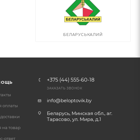
БЕЛАРУСЬКАЛИЙ
+375 (44) 555-60-18
МОЩЬ
ЗАКАЗАТЬ ЗВОНОК
такты
info@beloptovik.by
я оплаты
Беларусь, Минская обл., аг.
 доставки
Тарасово, ул. Мира, д.1
 на товар
с-ответ