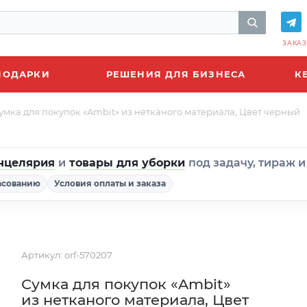
ЗАКАЗ
ПОДАРКИ
РЕШЕНИЯ ДЛЯ БИЗНЕСА
К
умка для покупок «Ambit» из нетканого материала, Цвет черный
нцелярия
и
товары для уборки
под задачу, тираж 
асованию
Условия оплаты и заказа
Артикул:
orf-570207
Сумка для покупок «Ambit»
из нетканого материала, Цвет