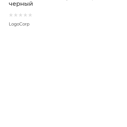
черный
LogoCorp