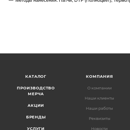
Методы нанесения: Патчи, DTF (Полноцвет), Термо
КАТАЛОГ
КОМПАНИЯ
ПРОИЗВОДСТВО
О компании
МЕРЧА
Наши клиенты
АКЦИИ
Наши работы
БРЕНДЫ
Реквизиты
УСЛУГИ
Новости