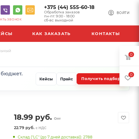
+375 (44) 555-60-18
Обработка заказов
ВОЙТИ
пн-пт: 9:00 - 18:00
АТЬ ЗВОНОК
сб-вс: выходной
ЕЙСЫ
КАК ЗАКАЗАТЬ
КОНТАКТЫ
льный
0
и бюджет.
0
Получить подбор
Кейсы
Прайс
18.99
руб.
Опт
22.79 руб.
с НДС
Склад ("LC" (до 7 дней доставка)): 2788