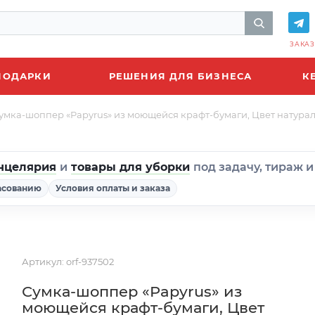
ЗАКАЗ
ПОДАРКИ
РЕШЕНИЯ ДЛЯ БИЗНЕСА
К
умка-шоппер «Papyrus» из моющейся крафт-бумаги, Цвет натура
нцелярия
и
товары для уборки
под задачу, тираж 
асованию
Условия оплаты и заказа
Артикул:
orf-937502
Сумка-шоппер «Papyrus» из
моющейся крафт-бумаги, Цвет