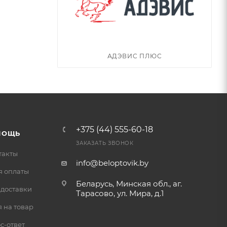
АДЭВИС ПЛЮС
+375 (44) 555-60-18
МОЩЬ
ЗАКАЗАТЬ ЗВОНОК
такты
info@beloptovik.by
я оплаты
Беларусь, Минская обл., аг.
 доставки
Тарасово, ул. Мира, д.1
 на товар
с-ответ