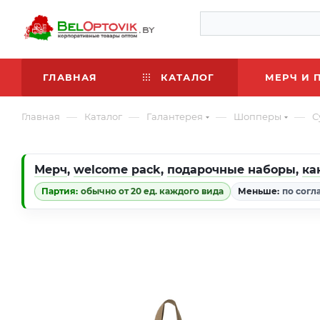
ГЛАВНАЯ
КАТАЛОГ
МЕРЧ И 
—
—
—
—
Главная
Каталог
Галантерея
Шопперы
С
Мерч
,
welcome pack
,
подарочные наборы
,
ка
Партия:
обычно от 20 ед. каждого вида
Меньше:
по согл