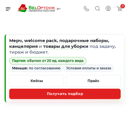
0
Мерч
,
welcome pack
,
подарочные наборы
,
канцелярия
и
товары для уборки
под задачу,
тираж и бюджет.
Партия:
обычно от 20 ед. каждого вида
Меньше:
по согласованию
Условия оплаты и заказа
Кейсы
Прайс
Получить подбор