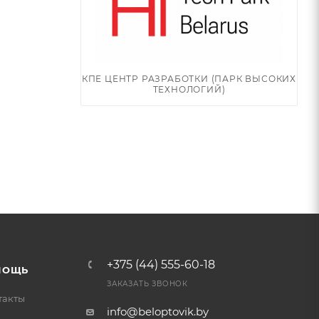
КПЕ ЦЕНТР РАЗРАБОТКИ (ПАРК ВЫСОКИХ
ТЕХНОЛОГИЙ)
+375 (44) 555-60-18
МОЩЬ
ЗАКАЗАТЬ ЗВОНОК
такты
info@beloptovik.by