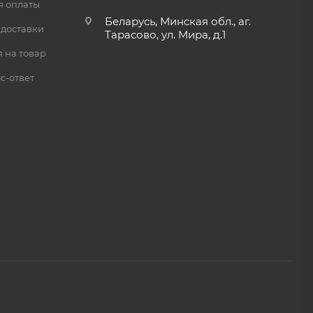
я оплаты
Беларусь, Минская обл., аг.
 доставки
Тарасово, ул. Мира, д.1
 на товар
с-ответ