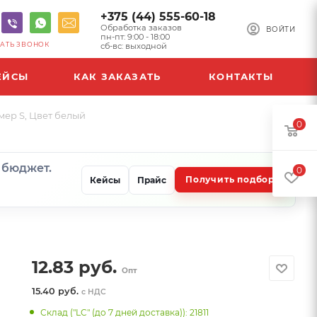
+375 (44) 555-60-18
Обработка заказов
ВОЙТИ
пн-пт: 9:00 - 18:00
АТЬ ЗВОНОК
сб-вс: выходной
ЕЙСЫ
КАК ЗАКАЗАТЬ
КОНТАКТЫ
мер S, Цвет белый
0
и бюджет.
0
Получить подбор
Кейсы
Прайс
12.83
руб.
Опт
15.40 руб.
с НДС
Склад ("LC" (до 7 дней доставка)): 21811