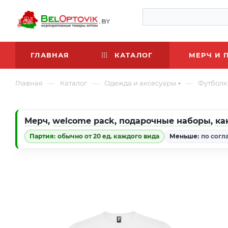
ГЛАВНАЯ
КАТАЛОГ
МЕРЧ И 
—
—
—
Главная
Каталог
Одежда и аксесуары
Футболк
Мерч
,
welcome pack
,
подарочные наборы
,
ка
Партия:
обычно от 20 ед. каждого вида
Меньше:
по согл