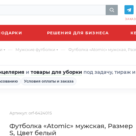
ЗАКАЗ
ПОДАРКИ
РЕШЕНИЯ ДЛЯ БИЗНЕСА
К
—
—
и
Мужские футболки
Футболка «Atomic» мужская, Раз
нцелярия
и
товары для уборки
под задачу, тираж 
асованию
Условия оплаты и заказа
Артикул:
orf-642401S
Футболка «Atomic» мужская, Размер
S, Цвет белый