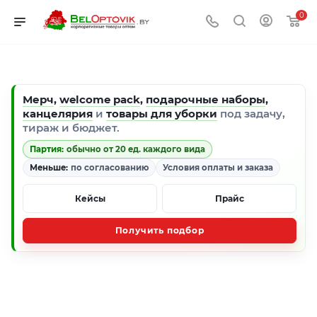
0
Мерч
,
welcome pack
,
подарочные наборы
,
канцелярия
и
товары для уборки
под задачу,
тираж и бюджет.
Партия:
обычно от 20 ед. каждого вида
Меньше:
по согласованию
Условия оплаты и заказа
Кейсы
Прайс
Получить подбор