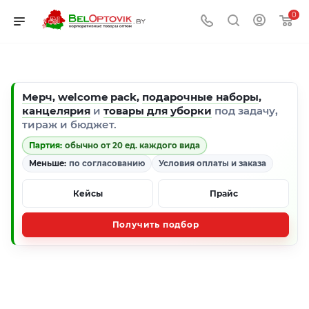
0
Мерч
,
welcome pack
,
подарочные наборы
,
канцелярия
и
товары для уборки
под задачу,
тираж и бюджет.
Партия:
обычно от 20 ед. каждого вида
Меньше:
по согласованию
Условия оплаты и заказа
Кейсы
Прайс
Получить подбор