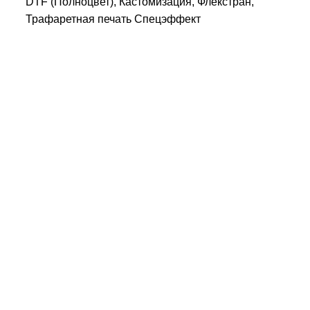
DTF (Полноцвет), Кастомизация, Флекстран,
Трафаретная печать Спецэффект