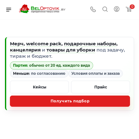
0
Мерч
,
welcome pack
,
подарочные наборы
,
канцелярия
и
товары для уборки
под задачу,
тираж и бюджет.
Партия:
обычно от 20 ед. каждого вида
Меньше:
по согласованию
Условия оплаты и заказа
Кейсы
Прайс
Получить подбор