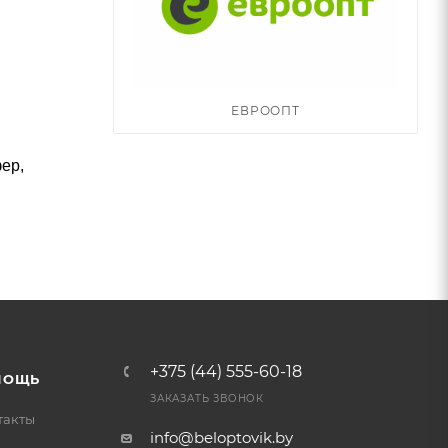
ЕВРООПТ
ер,
+375 (44) 555-60-18
МОЩЬ
ЗАКАЗАТЬ ЗВОНОК
такты
info@beloptovik.by