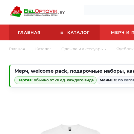
ГЛАВНАЯ
КАТАЛОГ
МЕРЧ И 
—
—
—
Главная
Каталог
Одежда и аксесуары
Футболк
Мерч
,
welcome pack
,
подарочные наборы
,
ка
Партия:
обычно от 20 ед. каждого вида
Меньше:
по согл