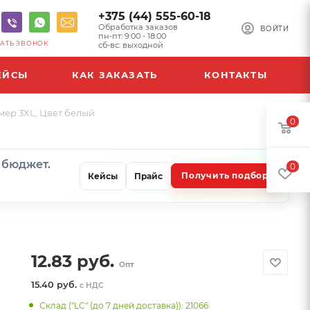
+375 (44) 555-60-18
Обработка заказов
ВОЙТИ
пн-пт: 9:00 - 18:00
АТЬ ЗВОНОК
сб-вс: выходной
ЕЙСЫ
КАК ЗАКАЗАТЬ
КОНТАКТЫ
мер 3XL, Цвет белый
0
и бюджет.
0
Получить подбор
Кейсы
Прайс
12.83
руб.
Опт
15.40 руб.
с НДС
Склад ("LC" (до 7 дней доставка)): 21066