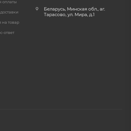
я оплаты
Беларусь, Минская обл., аг.
 доставки
Тарасово, ул. Мира, д.1
 на товар
с-ответ