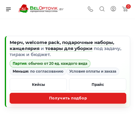
0
Мерч
,
welcome pack
,
подарочные наборы
,
канцелярия
и
товары для уборки
под задачу,
тираж и бюджет.
Партия:
обычно от 20 ед. каждого вида
Меньше:
по согласованию
Условия оплаты и заказа
Кейсы
Прайс
Получить подбор