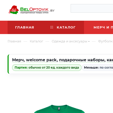
ГЛАВНАЯ
КАТАЛОГ
МЕРЧ И 
—
—
—
Главная
Каталог
Одежда и аксесуары
Футболк
Мерч
,
welcome pack
,
подарочные наборы
,
ка
Партия:
обычно от 20 ед. каждого вида
Меньше:
по согл