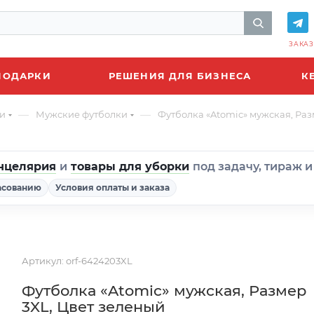
ЗАКАЗ
ПОДАРКИ
РЕШЕНИЯ ДЛЯ БИЗНЕСА
К
—
—
и
Мужские футболки
Футболка «Atomic» мужская, Раз
нцелярия
и
товары для уборки
под задачу, тираж 
асованию
Условия оплаты и заказа
Артикул:
orf-6424203XL
Футболка «Atomic» мужская, Размер
3XL, Цвет зеленый