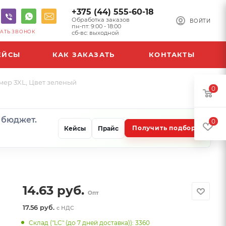
+375 (44) 555-60-18
Обработка заказов
ВОЙТИ
пн-пт: 9:00 - 18:00
АТЬ ЗВОНОК
сб-вс: выходной
ЕЙСЫ
КАК ЗАКАЗАТЬ
КОНТАКТЫ
мер 3XL, Цвет зеленый
0
и бюджет.
0
Получить подбор
Кейсы
Прайс
14.63
руб.
Опт
17.56 руб.
с НДС
Склад ("LC" (до 7 дней доставка)): 3360