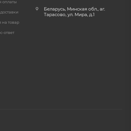
я оплаты
Беларусь, Минская обл., аг.
 доставки
Тарасово, ул. Мира, д.1
 на товар
с-ответ