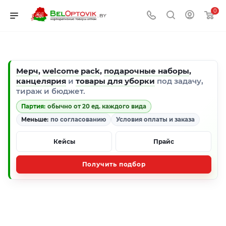
0
Мерч
,
welcome pack
,
подарочные наборы
,
канцелярия
и
товары для уборки
под задачу,
тираж и бюджет.
Партия:
обычно от 20 ед. каждого вида
Меньше:
по согласованию
Условия оплаты и заказа
Кейсы
Прайс
Получить подбор