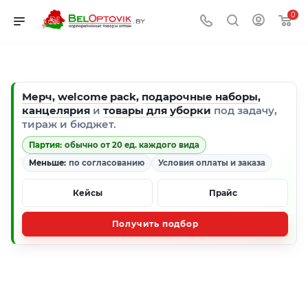
0
Мерч
,
welcome pack
,
подарочные наборы
,
канцелярия
и
товары для уборки
под задачу,
тираж и бюджет.
Партия:
обычно от 20 ед. каждого вида
Меньше:
по согласованию
Условия оплаты и заказа
Кейсы
Прайс
Получить подбор